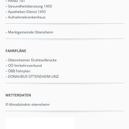
– HÄND 141
– Gesundheitsberatung
1450
– Apotheken-Dienst 1455
– Aufnahmekrankenhaus
Navigation
– Marktgemeinde Ottensheim
überspringen
FAHRPLÄNE
– Ottensheimer Drahtseilbrücke
– OÖ Verkehrsverbund
– ÖBB Fahrplan
– DONAUBUS OTTENSHEIM-LINZ
WETTERDATEN
© klimabündnis ottensheim